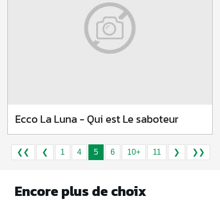
Ecco La Luna - Qui est Le saboteur
❮❮
❮
1
4
5
6
10+
11
❯
❯❯
Encore plus de choix