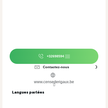
+32698594
▒▒
Contactez-nous
www.censederigaux.be
Langues parlées
Langues parlées