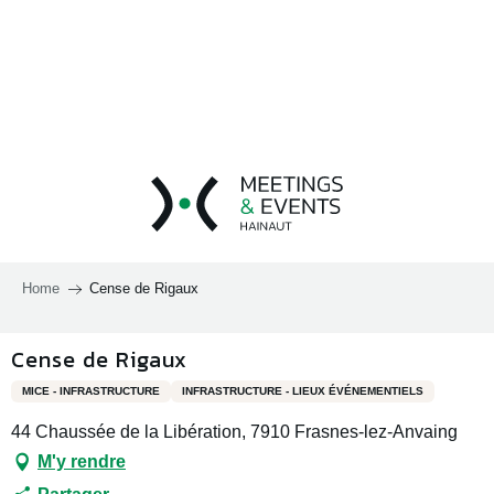
Aller
au
contenu
principal
Home
Cense de Rigaux
Cense de Rigaux
MICE - INFRASTRUCTURE
INFRASTRUCTURE - LIEUX ÉVÉNEMENTIELS
44 Chaussée de la Libération, 7910 Frasnes-lez-Anvaing
M'y rendre