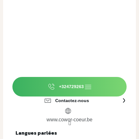
+324729263
▒▒
Contactez-nous
www.cowor-coeur.be
Langues parlées
Langues parlées