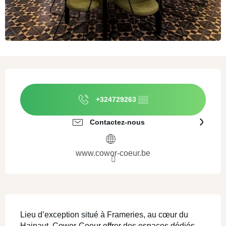
Ouverture et coordonnées
+324729263
▒▒
Contactez-nous
www.cowor-coeur.be
Description
Lieu d’exception situé à Frameries, au cœur du 
Hainaut, Cowor-Coeur offrer des espaces dédiés 