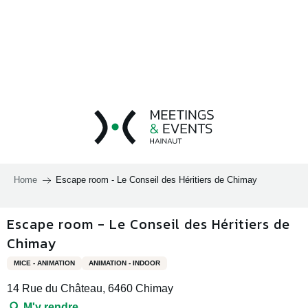
Aller
au
contenu
principal
Home
Escape room - Le Conseil des Héritiers de Chimay
Escape room - Le Conseil des Héritiers de
Chimay
MICE - ANIMATION
ANIMATION - INDOOR
14 Rue du Château, 6460 Chimay
M'y rendre