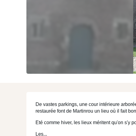
Mons et sa région
ENJOY
Description
De vastes parkings, une cour intérieure arborée
restaurée font de Martinrou un lieu où il fait bo
Eté comme hiver, les lieux méritent qu'on s'y po
Les...