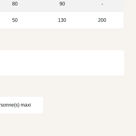
80
90
-
50
130
200
rsonne(s) maxi