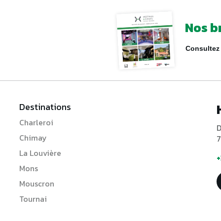
Nos b
Consultez 
Destinations
Charleroi
D
Chimay
7
La Louvière
+
Mons
Mouscron
Tournai