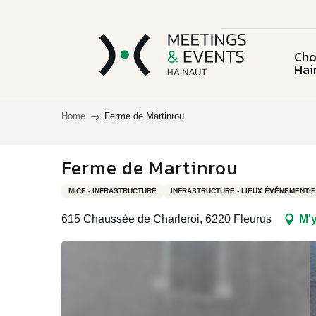
Aller
au
contenu
Cho
principal
Hai
Home
Ferme de Martinrou
Choisir la
province du
L'équ
Ferme de Martinrou
Charleroi & sa
Chi
Hainaut
Lieux et activités
région
MICE - INFRASTRUCTURE
INFRASTRUCTURE - LIEUX ÉVÉNEMENTI
615 Chaussée de Charleroi, 6220 Fleurus
M'y
Le C
Documentation
Mous