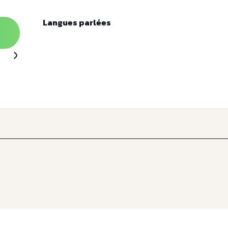
Langues parlées
Langues parlées