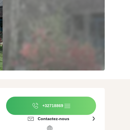
ature
A proximité de
Agences évènementielles
Valenciennes
erroir et Dégustation
Traiteurs
mmersion culturelle
Location de matériel
Ouverture et coordonnées
+32718869
▒▒
Contactez-nous