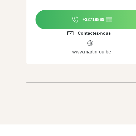
+32718869
▒▒
Contactez-nous
www.martinrou.be