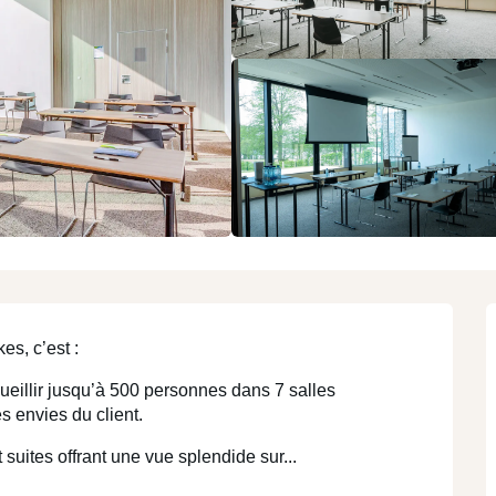
N
région
région
MEET
STAY
T
I
es, c’est :
eillir jusqu’à 500 personnes dans 7 salles 
s envies du client.
suites offrant une vue splendide sur...