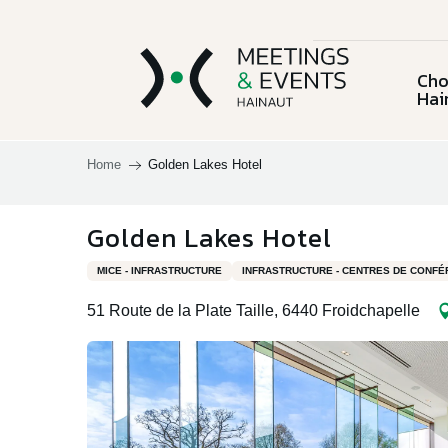
Aller
au
contenu
Cho
principal
Hai
Home
Golden Lakes Hotel
Choisir la
province du
L'équ
Golden Lakes Hotel
Charleroi & sa
Chi
Hainaut
Lieux et activités
région
MICE - INFRASTRUCTURE
INFRASTRUCTURE - CENTRES DE CONF
51 Route de la Plate Taille, 6440 Froidchapelle
Le C
Documentation
Mous