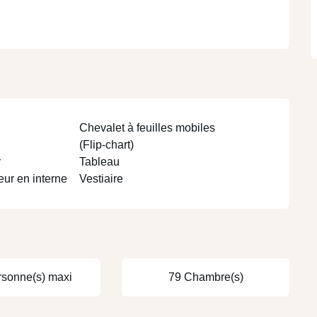
Chevalet à feuilles mobiles
(Flip-chart)
r
Tableau
eur en interne
Vestiaire
rsonne(s) maxi
79 Chambre(s)