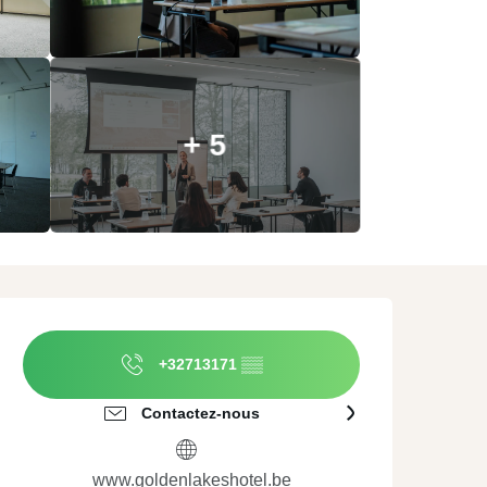
ature
A proximité de
Agences évènementielles
Valenciennes
erroir et Dégustation
Traiteurs
mmersion culturelle
Location de matériel
+ 5
Ouverture et coordonnées
+32713171
▒▒
Contactez-nous
www.goldenlakeshotel.be