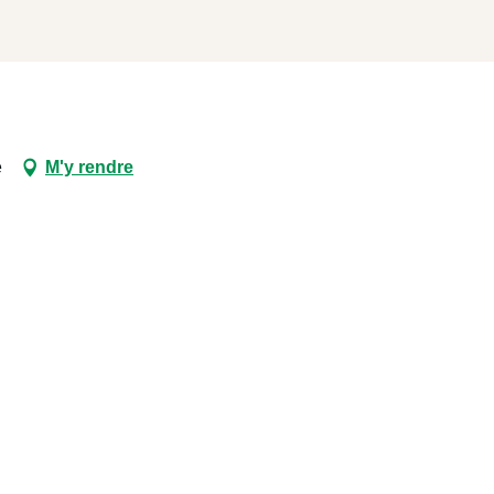
e
M'y rendre