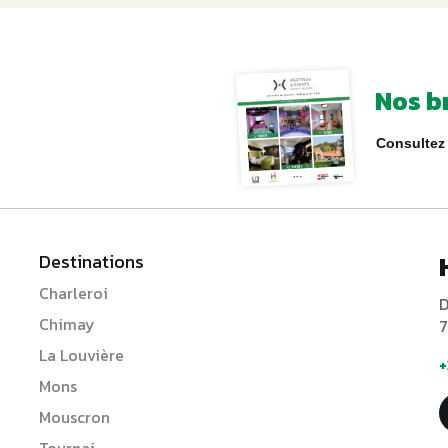
Nos b
Consultez 
Destinations
Charleroi
D
Chimay
7
La Louvière
+
Mons
Mouscron