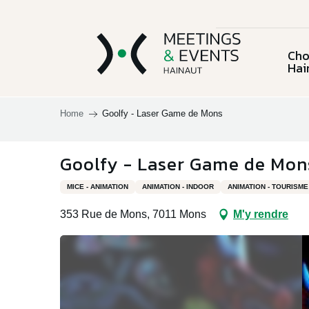
Aller
au
contenu
Cho
principal
Hai
Home
Goolfy - Laser Game de Mons
Choisir la
province du
L'équ
Goolfy - Laser Game de Mon
Charleroi & sa
Chi
Hainaut
Lieux et activités
région
MICE - ANIMATION
ANIMATION - INDOOR
ANIMATION - TOURISME
353 Rue de Mons, 7011 Mons
M'y rendre
Le C
Documentation
Mous