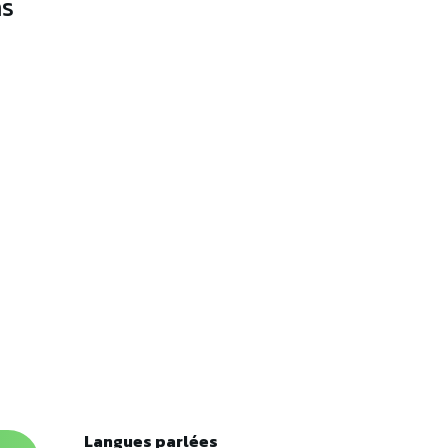
ns
Langues parlées
Langues parlées