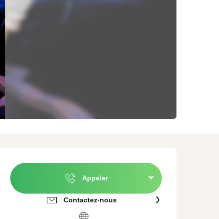
ature
A proximité de
Agences évènementielles
Valenciennes
erroir et Dégustation
Traiteurs
mmersion culturelle
Location de matériel
Ouverture et coordonnées
Appeler
Contactez-nous