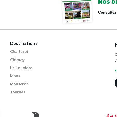
Nos b
Consultez 
Destinations
Charleroi
D
Chimay
7
La Louvière
+
Mons
Mouscron
Tournai