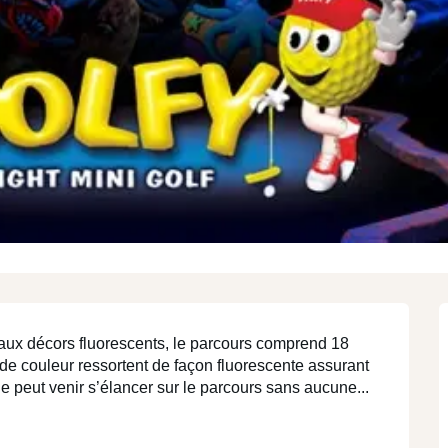
N
région
région
MEET
STAY
T
I
 aux décors fluorescents, le parcours comprend 18 
 de couleur ressortent de façon fluorescente assurant 
de peut venir s’élancer sur le parcours sans aucune...