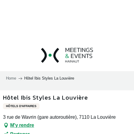
Aller
au
contenu
principal
Home
Hôtel Ibis Styles La Louvière
Hôtel Ibis Styles La Louvière
HÔTELS D'AFFAIRES
3 rue de Wavrin (gare autoroutière), 7110 La Louvière
M'y rendre