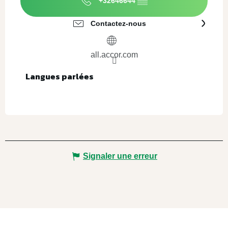
+32646644
▒▒
Contactez-nous
all.accor.com
Langues parlées
Langues parlées
Signaler une erreur