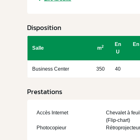
Disposition
En
En 
2
Salle
m
U
Business Center
350
40
Prestations
Accès Internet
Chevalet à feui
(Flip-chart)
Photocopieur
Rétroprojecteu