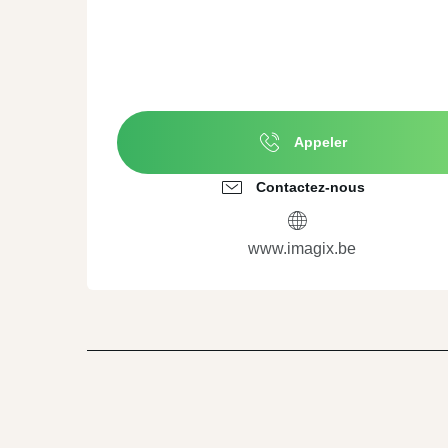
Appeler
Contactez-nous
www.imagix.be