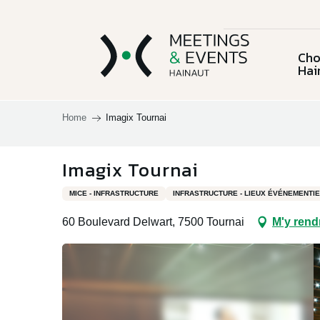
Aller
au
contenu
Cho
principal
Hai
Home
Imagix Tournai
Choisir la
province du
L'équ
Imagix Tournai
Charleroi & sa
Chi
Hainaut
Lieux et activités
région
MICE - INFRASTRUCTURE
INFRASTRUCTURE - LIEUX ÉVÉNEMENTI
60 Boulevard Delwart, 7500 Tournai
M'y rend
Le C
Documentation
Mous