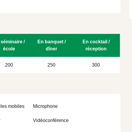
séminaire /
En banquet /
En cocktail /
école
dîner
réception
200
250
300
lles mobiles
Microphone
r
Vidéoconférence