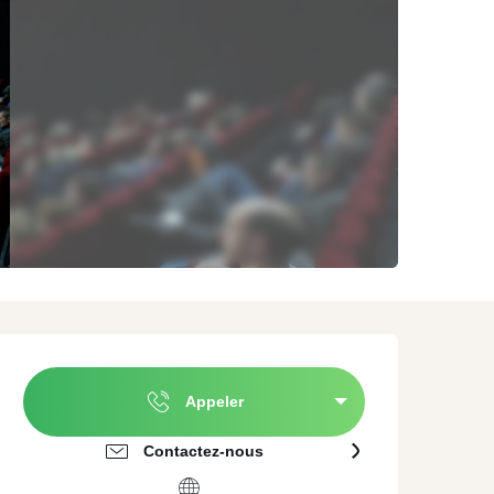
ature
A proximité de
Agences évènementielles
Valenciennes
erroir et Dégustation
Traiteurs
mmersion culturelle
Location de matériel
Ouverture et coordonnées
Appeler
Contactez-nous