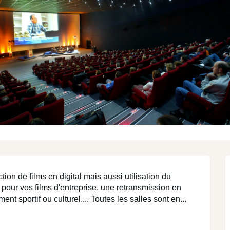
N
région
région
MEET
STAY
T
I
tion de films en digital mais aussi utilisation du 
our vos films d'entreprise, une retransmission en 
nt sportif ou culturel.... Toutes les salles sont en...