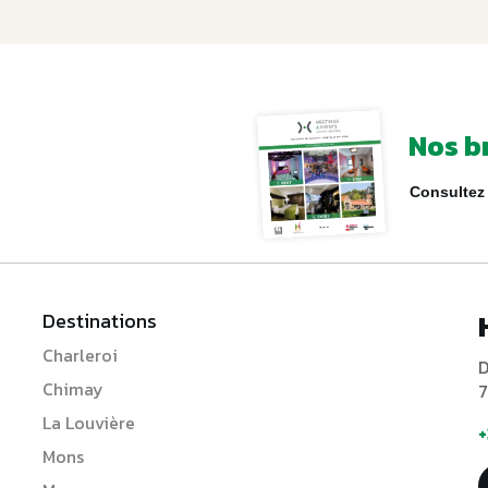
Nos b
Consultez 
Destinations
Charleroi
D
Chimay
7
La Louvière
+
Mons