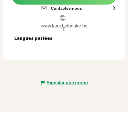
Contactez-nous
www.laruchetheatre.be
Langues parlées
Langues parlées
Signaler une erreur