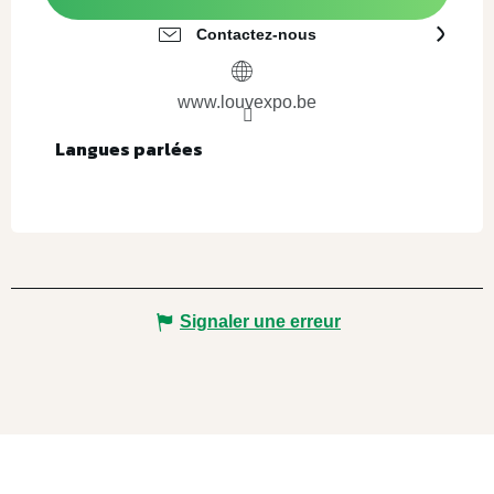
Contactez-nous
www.louvexpo.be
Langues parlées
Langues parlées
Signaler une erreur