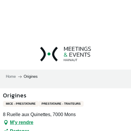
Aller
au
contenu
principal
Home
Origines
Origines
MICE - PRESTATAIRE
PRESTATAIRE - TRAITEURS
8 Ruelle aux Quinettes, 7000 Mons
M'y rendre