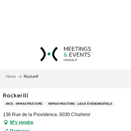
Aller
au
contenu
principal
Home
Rockerill
Rockerill
MICE - INFRASTRUCTURE
INFRASTRUCTURE - LIEUX ÉVÉNEMENTIELS
136 Rue de la Providence, 6030 Charleroi
M'y rendre