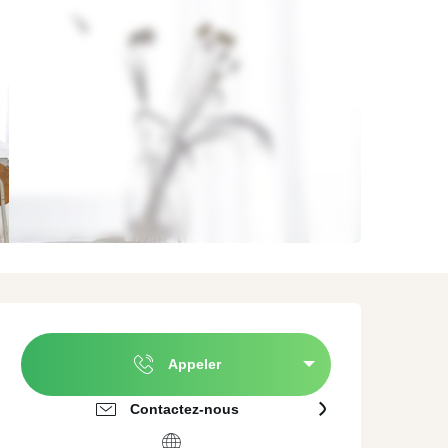
ature
A proximité de
Agences évènementielles
Valenciennes
erroir et Dégustation
Traiteurs
mmersion culturelle
Location de matériel
Ouverture et coordonnées
Appeler
Contactez-nous