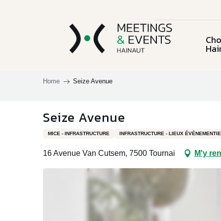
Aller
au
contenu
Cho
principal
Hai
Home
Seize Avenue
Choisir la
province du
L'équ
Seize Avenue
Charleroi & sa
Chi
Hainaut
Lieux et activités
région
MICE - INFRASTRUCTURE
INFRASTRUCTURE - LIEUX ÉVÉNEMENTI
16 Avenue Van Cutsem, 7500 Tournai
M'y re
Le C
Documentation
Mous