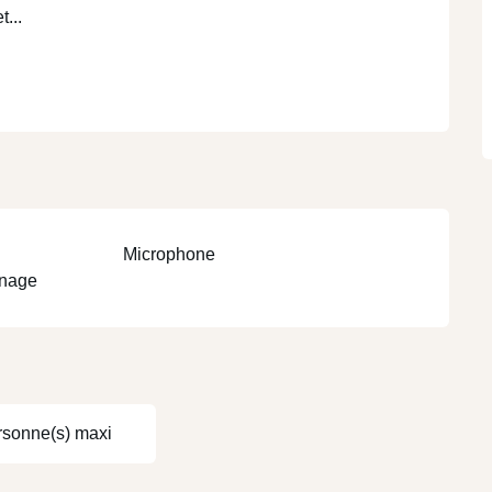
...
Microphone
énage
rsonne(s) maxi