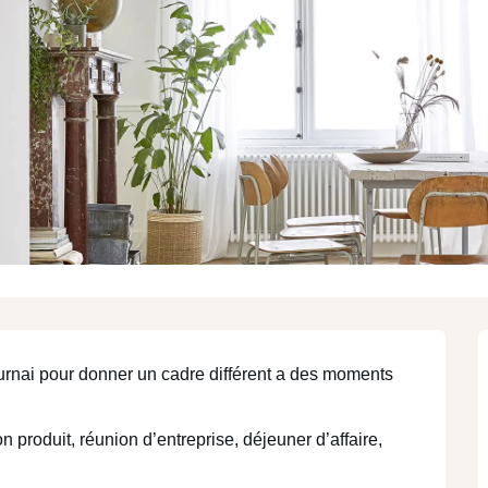
N
région
région
MEET
STAY
T
I
ournai pour donner un cadre différent a des moments 
 produit, réunion d’entreprise, déjeuner d’affaire, 