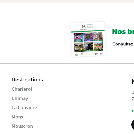
Nos b
Consultez 
Destinations
Charleroi
D
Chimay
7
La Louvière
+
Mons
Mouscron