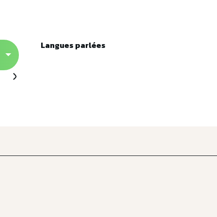
Langues parlées
Langues parlées