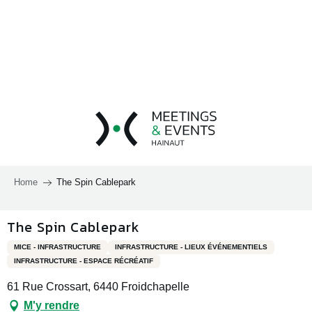
Aller
au
contenu
principal
Home
The Spin Cablepark
The Spin Cablepark
MICE - INFRASTRUCTURE
INFRASTRUCTURE - LIEUX ÉVÉNEMENTIELS
INFRASTRUCTURE - ESPACE RÉCRÉATIF
61 Rue Crossart, 6440 Froidchapelle
M'y rendre