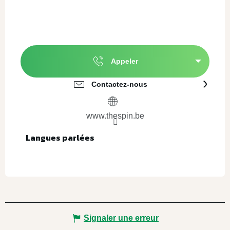
Appeler
Contactez-nous
www.thespin.be
Langues parlées
Langues parlées
Signaler une erreur