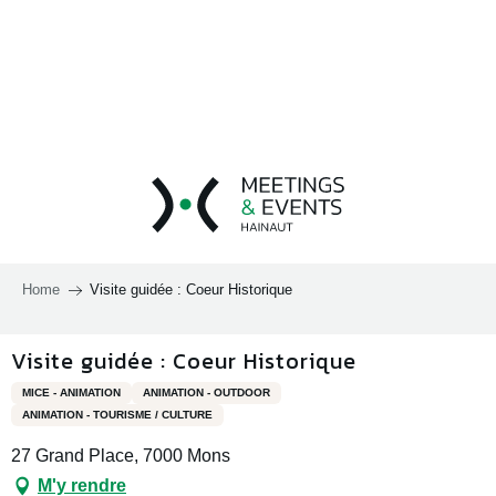
Aller
au
contenu
principal
Home
Visite guidée : Coeur Historique
Visite guidée : Coeur Historique
MICE - ANIMATION
ANIMATION - OUTDOOR
ANIMATION - TOURISME / CULTURE
27 Grand Place, 7000 Mons
M'y rendre