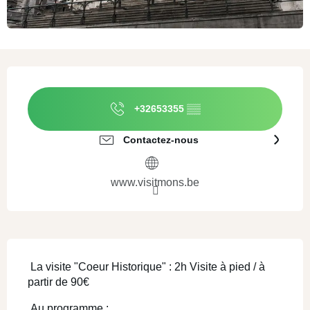
Ouverture et coordonnées
+32653355
▒▒
Contactez-nous
www.visitmons.be
Description
 La visite "Coeur Historique" : 2h Visite à pied / à 
partir de 90€ 
 Au programme : 