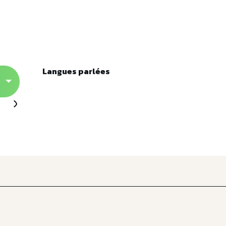
Langues parlées
Langues parlées