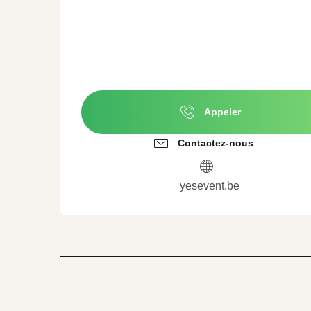
Appeler
Contactez-nous
yesevent.be