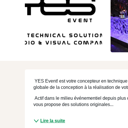
Mons et sa région
ENJOY
Description
 YES Event! est votre concepteur en technique événementiel. Nous vous proposons une offre 
globale de la conception à la réalisation de vot
 Actif dans le milieu événementiel depuis plus de 15 ans, l’équipe de YES Event! vous conseille et 
vous propose des solutions originales...
Lire la suite