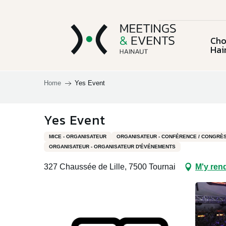
Aller
au
contenu
Cho
principal
Hai
Home
Yes Event
Choisir la
province du
L'équ
Yes Event
Charleroi & sa
Chi
Hainaut
Lieux et activités
région
MICE - ORGANISATEUR
ORGANISATEUR - CONFÉRENCE / CONGRÈ
ORGANISATEUR - ORGANISATEUR D'ÉVÉNEMENTS
Le C
327 Chaussée de Lille, 7500 Tournai
M'y ren
Documentation
Mous