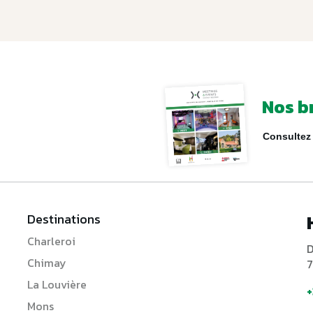
Nos b
Consultez 
Destinations
Charleroi
D
Chimay
7
La Louvière
+
Mons