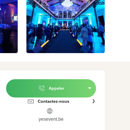
ature
A proximité de
Agences évènementielles
Valenciennes
erroir et Dégustation
Traiteurs
mmersion culturelle
Location de matériel
Ouverture et coordonnées
Appeler
Contactez-nous
yesevent.be