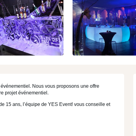
N
région
région
MEET
STAY
T
I
re projet événementiel. 