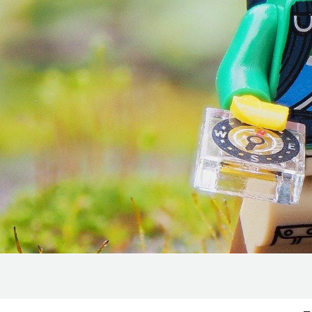
Doornik en
La L
MEET
omgeving
o