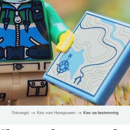
N
ouvière en
Moeskroen en
ENJOY
STAY
L
mgeving
omgeving
p
C
o
Ontvangst
Kies voor Henegouwen
Kies uw bestemming