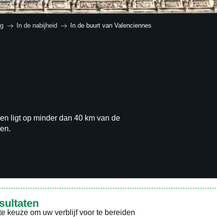
N
ouvière en
Moeskroen en
ng
In de nabijheid
In de buurt van Valenciennes
ENJOY
STAY
L
mgeving
omgeving
p
C
o
wen ligt op minder dan 40 km van de
en.
sultaten
te keuze om uw verblijf voor te bereiden