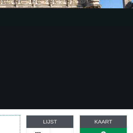
In de buurt van Rijsel
Evenementenbureaus
atuur
In de buurt van
Traiteurs
okale producten en
Valenciennes
roeven
Materiaalverhuur
ulturele
Arrangementen
nderdompeling
LIJST
KAART