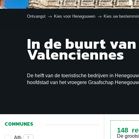
Doornik en
La L
Ontvangst
Kies voor Henegouwen
Kies uw bestemmi
MEET
omgeving
o
In de buurt van
Valenciennes
De helft van de toeristische bedrijven in Henegou
hoofdstad van het vroegere Graafschap Henegouw
COMMUNES
148
re
De groots
Ath
7