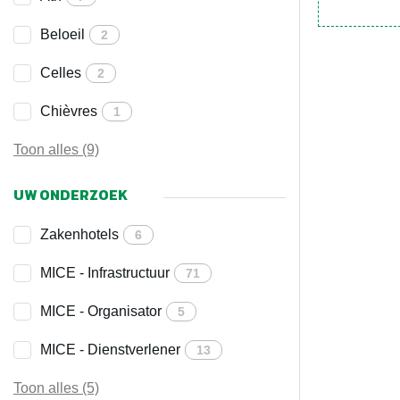
Beloeil
2
Celles
2
Chièvres
1
Toon alles (9)
UW ONDERZOEK
Zakenhotels
6
MICE - Infrastructuur
71
MICE - Organisator
5
MICE - Dienstverlener
13
Toon alles (5)