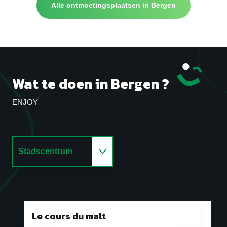
Alle ontmoetingsplaatsen in Bergen
Wat te doen in Bergen ?
ENJOY
Stadscentrum
Cultuur
Sensatie
Le cours du malt
Ron