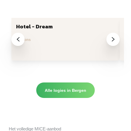
Hotel - Dream
MA
Mons
S
Alle logies in Bergen
Het volledige MICE-aanbod