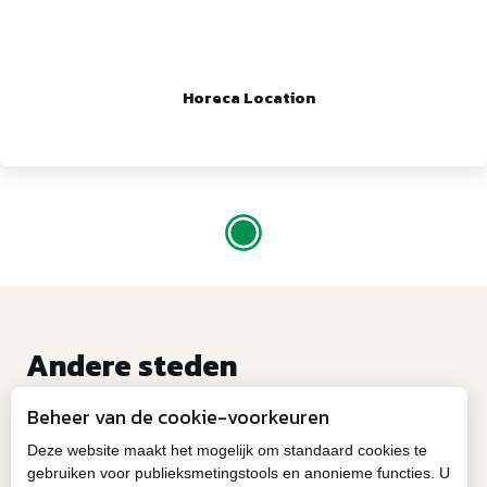
Horeca Location
Andere steden
VOOR UW EVENEMENTEN
Beheer van de cookie-voorkeuren
Deze website maakt het mogelijk om standaard cookies te
gebruiken voor publieksmetingstools en anonieme functies. U
Moeskroen en omgeving