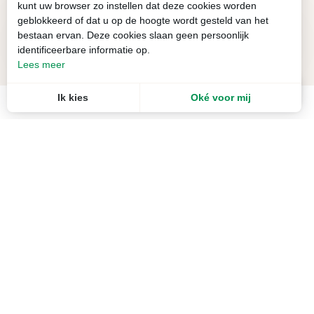
kunt uw browser zo instellen dat deze cookies worden
geblokkeerd of dat u op de hoogte wordt gesteld van het
bestaan ervan. Deze cookies slaan geen persoonlijk
identificeerbare informatie op.
Lees meer
NL
Menu
Ik kies
Oké voor mij
Recherche
Newsletter
Abonneer u op onze nieuwsbrief
Onze MICE brochures
Raadpleeg onze brochure en die van
onze partners