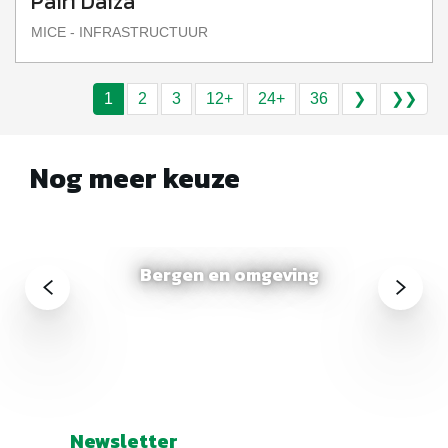
Pairi Daiza
MICE - INFRASTRUCTUUR
1
2
3
12+
24+
36
❯
❯❯
Nog meer keuze
Bergen en omgeving
Newsletter