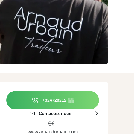
In de buurt van Rijsel
Evenementenbureaus
atuur
In de buurt van
Traiteurs
okale producten en
Valenciennes
roeven
Materiaalverhuur
ulturele
Arrangementen
nderdompeling
Ouverture et coordonnées
+324728212
▒▒
Contactez-nous
www.arnaudurbain.com