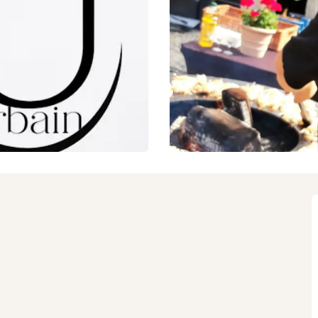
N
ouvière en
Moeskroen en
ENJOY
STAY
L
mgeving
omgeving
p
C
o