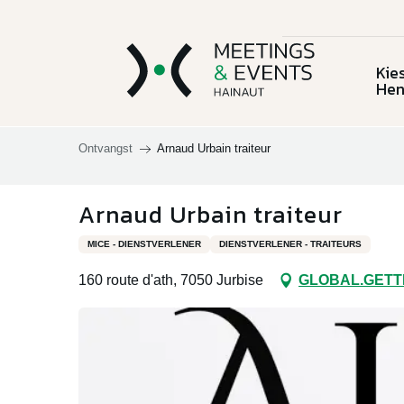
Aller
au
contenu
Kie
principal
He
Ontvangst
Arnaud Urbain traiteur
Kies voor
Cont
Arnaud Urbain traiteur
Henegouwen
Plaatsen en
Bergen en
Cha
Wo
MICE - DIENSTVERLENER
DIENSTVERLENER - TRAITEURS
activiteiten
omgeving
o
Het 
160 route d'ath, 7050 Jurbise
GLOBAL.GETT
Documentatie