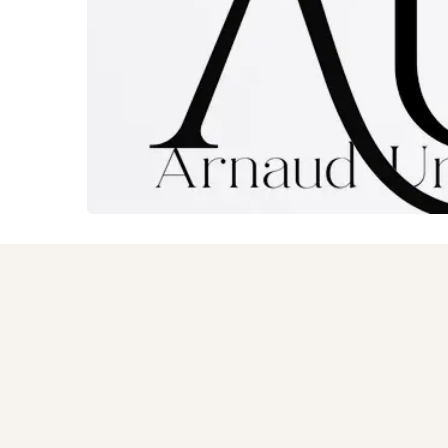
Doornik en
La L
MEET
omgeving
o