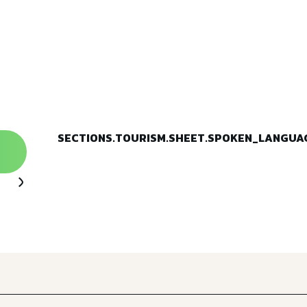
SECTIONS.TOURISM.SHEET.SPOKEN_LANGUA
SECTIONS.TOURISM.SHEET.SPOKEN_LANGUA