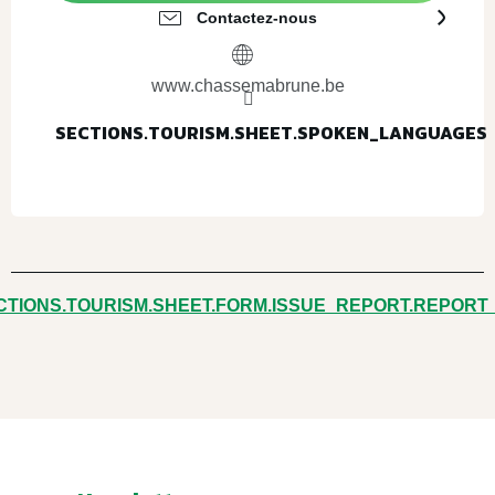
Contactez-nous
www.chassemabrune.be
SECTIONS.TOURISM.SHEET.SPOKEN_LANGUAGES
SECTIONS.TOURISM.SHEET.SPOKEN_LANGUAGES
CTIONS.TOURISM.SHEET.FORM.ISSUE_REPORT.REPORT