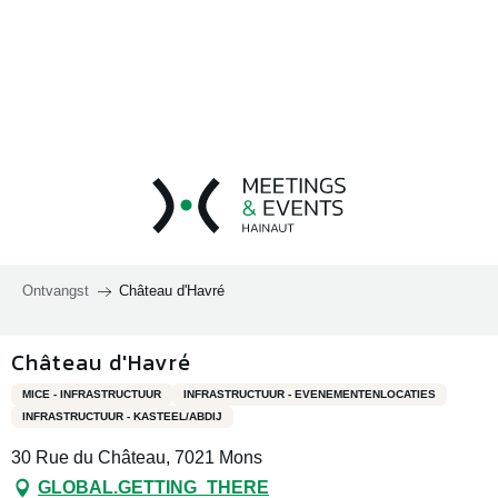
Aller
au
contenu
principal
Ontvangst
Château d'Havré
Château d'Havré
MICE - INFRASTRUCTUUR
INFRASTRUCTUUR - EVENEMENTENLOCATIES
INFRASTRUCTUUR - KASTEEL/ABDIJ
30 Rue du Château, 7021 Mons
GLOBAL.GETTING_THERE