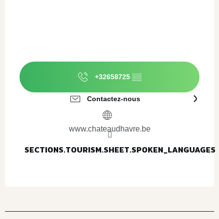
+32658725
▒▒
Contactez-nous
www.chateaudhavre.be
SECTIONS.TOURISM.SHEET.SPOKEN_LANGUAGES
SECTIONS.TOURISM.SHEET.SPOKEN_LANGUAGES