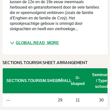
tussen de 12e en de 19e eeuw meermaals 
herbouwd en getransformeerd door de vele families 
die er opeenvolgend verbleven (zoals de familie 
d'Enghien en de familie de Croÿ). Het 
sprookjesachtige gebouw is omringd door 
slotgrachten en heeft een vierhoekige...
GLOBAL.READ_MORE
SECTIONS.TOURISM.SHEET.ARRANGEMENT
Seminari
U-
2
SECTIONS.TOURISM.SHEET.HALL
m
/ Type
shaped
school
---
29
11
30