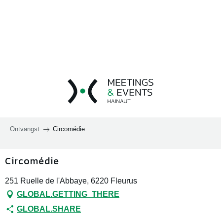
Aller
au
contenu
principal
Ontvangst
Circomédie
Circomédie
251 Ruelle de l'Abbaye, 6220 Fleurus
GLOBAL.GETTING_THERE
GLOBAL.SHARE