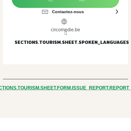
Contactez-nous
circomedie.be
SECTIONS.TOURISM.SHEET.SPOKEN_LANGUAGES
SECTIONS.TOURISM.SHEET.SPOKEN_LANGUAGES
CTIONS.TOURISM.SHEET.FORM.ISSUE_REPORT.REPORT