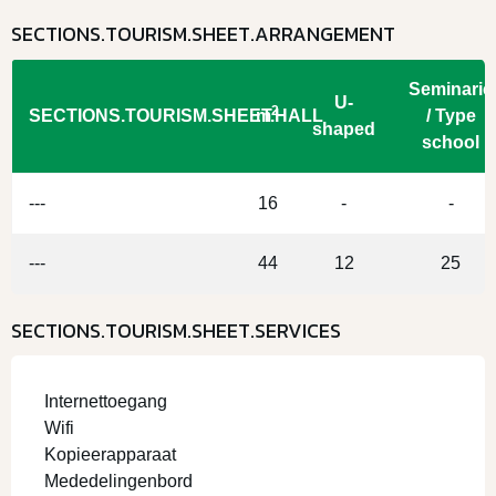
SECTIONS.TOURISM.SHEET.ARRANGEMENT
Seminarie
U-
2
SECTIONS.TOURISM.SHEET.HALL
m
/ Type
shaped
school
---
16
-
-
---
44
12
25
SECTIONS.TOURISM.SHEET.SERVICES
Internettoegang
Wifi
Kopieerapparaat
Mededelingenbord