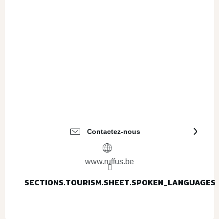
Contactez-nous
www.ruffus.be
SECTIONS.TOURISM.SHEET.SPOKEN_LANGUAGES
SECTIONS.TOURISM.SHEET.SPOKEN_LANGUAGES