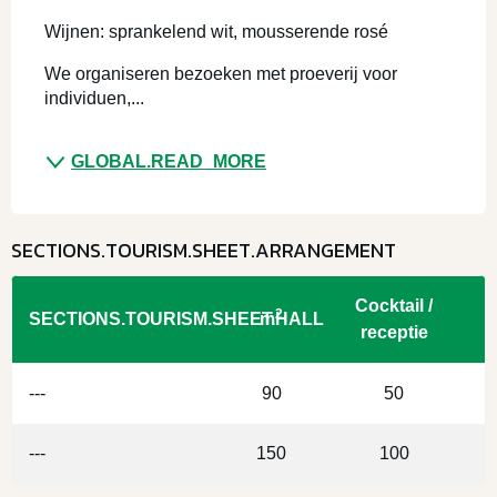
Wijnen: sprankelend wit, mousserende rosé
We organiseren bezoeken met proeverij voor 
individuen,...
GLOBAL.READ_MORE
SECTIONS.TOURISM.SHEET.ARRANGEMENT
Cocktail /
2
SECTIONS.TOURISM.SHEET.HALL
m
receptie
---
90
50
---
150
100