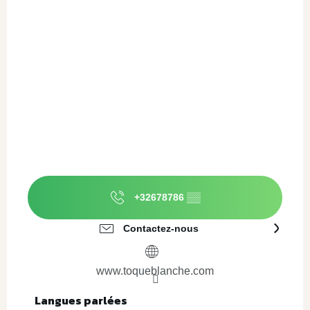
+32678786
▒▒
Contactez-nous
www.toqueblanche.com
Langues parlées
Langues parlées