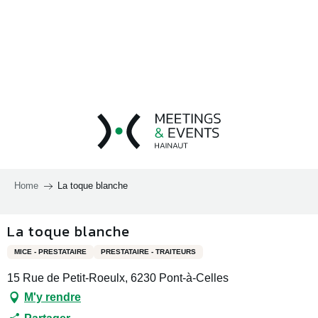
Aller
au
contenu
principal
Home
La toque blanche
La toque blanche
MICE - PRESTATAIRE
PRESTATAIRE - TRAITEURS
15 Rue de Petit-Roeulx, 6230 Pont-à-Celles
M'y rendre