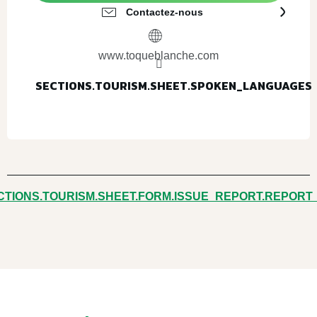
Contactez-nous
www.toqueblanche.com
SECTIONS.TOURISM.SHEET.SPOKEN_LANGUAGES
SECTIONS.TOURISM.SHEET.SPOKEN_LANGUAGES
CTIONS.TOURISM.SHEET.FORM.ISSUE_REPORT.REPORT